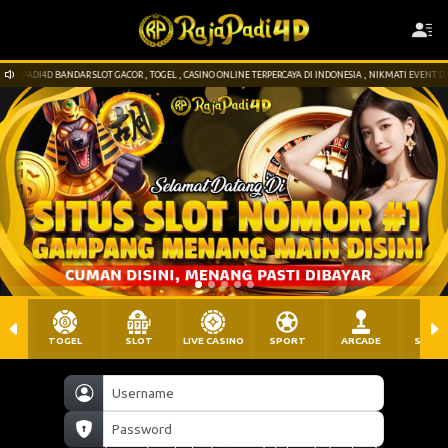
ADI4D BANDAR SLOT GACOR , TOGEL , CASINO ONLINE TERPERCAYA DI INDONESIA , NIKMATI EVENT DAN B
TOGEL
SLOT
LIVE CASINO
SPORT
ARCADE
SABU