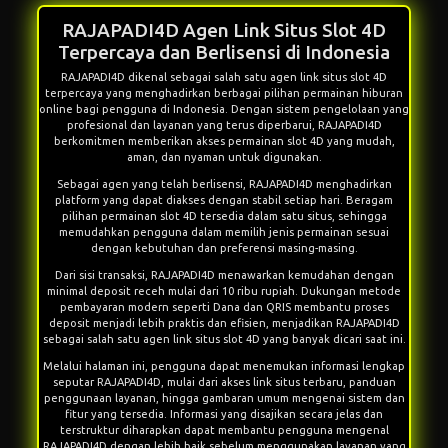
RAJAPADI4D Agen Link Situs Slot 4D
Terpercaya dan Berlisensi di Indonesia
RAJAPADI4D dikenal sebagai salah satu agen link situs slot 4D
terpercaya yang menghadirkan berbagai pilihan permainan hiburan
online bagi pengguna di Indonesia. Dengan sistem pengelolaan yang
profesional dan layanan yang terus diperbarui, RAJAPADI4D
berkomitmen memberikan akses permainan slot 4D yang mudah,
aman, dan nyaman untuk digunakan.
Sebagai agen yang telah berlisensi,
RAJAPADI4D
menghadirkan
platform yang dapat diakses dengan stabil setiap hari. Beragam
pilihan permainan slot 4D tersedia dalam satu situs, sehingga
memudahkan pengguna dalam memilih jenis permainan sesuai
dengan kebutuhan dan preferensi masing-masing.
Dari sisi transaksi, RAJAPADI4D menawarkan kemudahan dengan
minimal deposit receh mulai dari 10 ribu rupiah. Dukungan metode
pembayaran modern seperti Dana dan QRIS membantu proses
deposit menjadi lebih praktis dan efisien, menjadikan RAJAPADI4D
sebagai salah satu agen link situs slot 4D yang banyak dicari saat ini.
Melalui halaman ini, pengguna dapat menemukan informasi lengkap
seputar RAJAPADI4D, mulai dari akses link situs terbaru, panduan
penggunaan layanan, hingga gambaran umum mengenai sistem dan
fitur yang tersedia. Informasi yang disajikan secara jelas dan
terstruktur diharapkan dapat membantu pengguna mengenal
RAJAPADI4D dengan lebih baik sebelum menggunakan layanan yang