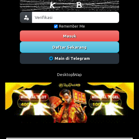
Remember Me
Masuk
Daftar Sekarang
Main di Telegram
Desktop
Wap