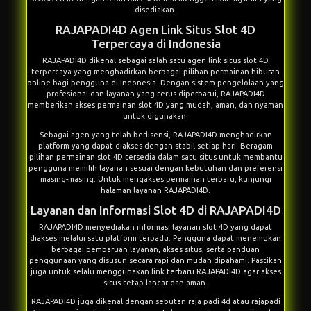
disediakan.
RAJAPADI4D Agen Link Situs Slot 4D
Terpercaya di Indonesia
RAJAPADI4D
dikenal sebagai salah satu agen link situs slot 4D
terpercaya yang menghadirkan berbagai pilihan permainan hiburan
online bagi pengguna di Indonesia. Dengan sistem pengelolaan yang
profesional dan layanan yang terus diperbarui, RAJAPADI4D
memberikan akses permainan slot 4D yang mudah, aman, dan nyaman
untuk digunakan.
Sebagai agen yang telah berlisensi, RAJAPADI4D menghadirkan
platform yang dapat diakses dengan stabil setiap hari. Beragam
pilihan permainan slot 4D tersedia dalam satu situs untuk membantu
pengguna memilih layanan sesuai dengan kebutuhan dan preferensi
masing-masing. Untuk mengakses permainan terbaru, kunjungi
halaman layanan RAJAPADI4D
.
Layanan dan Informasi Slot 4D di RAJAPADI4D
RAJAPADI4D menyediakan informasi layanan slot 4D yang dapat
diakses melalui satu platform terpadu. Pengguna dapat menemukan
berbagai pembaruan layanan, akses situs, serta panduan
penggunaan yang disusun secara rapi dan mudah dipahami. Pastikan
juga untuk selalu menggunakan
link terbaru RAJAPADI4D
agar akses
situs tetap lancar dan aman.
RAJAPADI4D juga dikenal dengan sebutan
raja padi 4d
atau
rajapadi