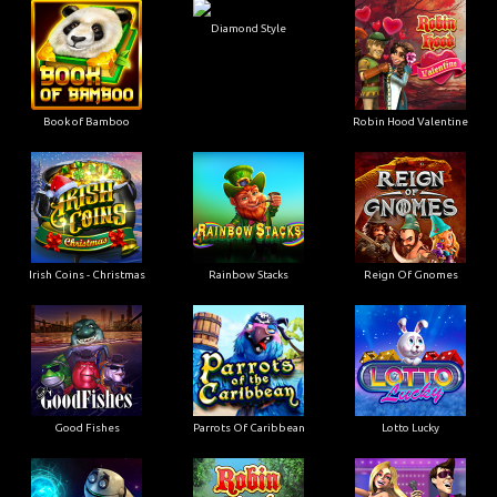
Diamond Style
Book of Bamboo
Robin Hood Valentine
Irish Coins - Christmas
Rainbow Stacks
Reign Of Gnomes
Good Fishes
Parrots Of Caribbean
Lotto Lucky