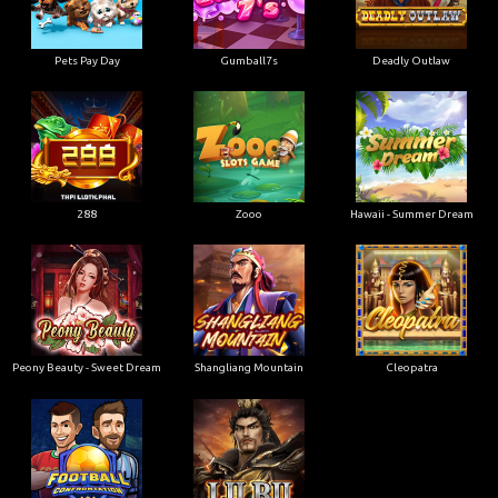
Pets Pay Day
Gumball7s
Deadly Outlaw
288
Zooo
Hawaii - Summer Dream
Peony Beauty - Sweet Dream
Shangliang Mountain
Cleopatra