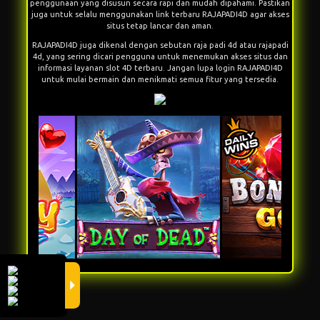
penggunaan yang disusun secara rapi dan mudah dipahami. Pastikan
juga untuk selalu menggunakan
link terbaru RAJAPADI4D
agar akses
situs tetap lancar dan aman.
RAJAPADI4D juga dikenal dengan sebutan
raja padi 4d
atau
rajapadi
4d
, yang sering dicari pengguna untuk menemukan akses situs dan
informasi layanan slot 4D terbaru. Jangan lupa
login RAJAPADI4D
untuk mulai bermain dan menikmati semua fitur yang tersedia.