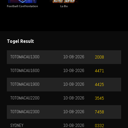
Football Confrontation
Lu Bu
Togel Result
TOTOMACAU1300
10-08-2026
2008
TOTOMACAU1600
10-08-2026
4471
TOTOMACAU1900
10-08-2026
4425
TOTOMACAU2200
10-08-2026
3545
TOTOMACAU2300
10-08-2026
7458
SYDNEY
10-08-2026
0332