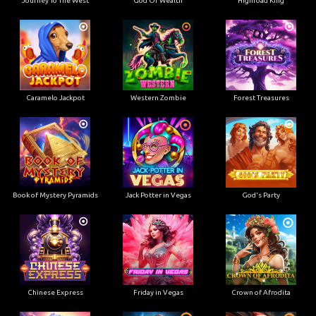
Journey To The West
God Of Wealth
Highroad King
Caramelo Jackpot
Western Zombie
Forest Treasures
Book of Mystery Pyramids
Jack Potter in Vegas
God's Party
Chinese Express
Friday in Vegas
Crown of Afrodita