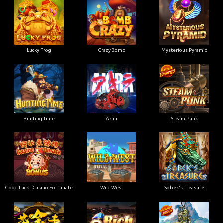
Lucky Frog
Crazy Bomb
Mysterious Pyramid
Hunting Time
Akira
Steam Punk
Good Luck - Casino Fortunate
Wild West
Sobek's Treasure