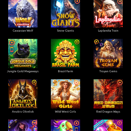
Caucasian Wolf
Snow Giants
Laplandia Train
Jungle Gold Megaways
Brazil Farm
Troyan Gems
Anubis Obelisk
Wild West Girls
Red Dragon Ways