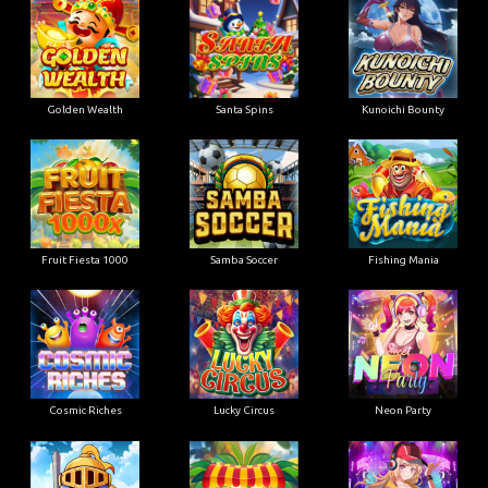
Golden Wealth
Santa Spins
Kunoichi Bounty
Fruit Fiesta 1000
Samba Soccer
Fishing Mania
Cosmic Riches
Lucky Circus
Neon Party