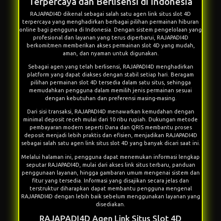
Terpercaya dan Berlisensi di Indonesia
RAJAPADI4D dikenal sebagai salah satu agen link situs slot 4D
terpercaya yang menghadirkan berbagai pilihan permainan hiburan
online bagi pengguna di Indonesia. Dengan sistem pengelolaan yang
profesional dan layanan yang terus diperbarui, RAJAPADI4D
berkomitmen memberikan akses permainan slot 4D yang mudah,
aman, dan nyaman untuk digunakan.
Sebagai agen yang telah berlisensi,
RAJAPADI4D
menghadirkan
platform yang dapat diakses dengan stabil setiap hari. Beragam
pilihan permainan slot 4D tersedia dalam satu situs, sehingga
memudahkan pengguna dalam memilih jenis permainan sesuai
dengan kebutuhan dan preferensi masing-masing.
Dari sisi transaksi, RAJAPADI4D menawarkan kemudahan dengan
minimal deposit receh mulai dari 10 ribu rupiah. Dukungan metode
pembayaran modern seperti Dana dan QRIS membantu proses
deposit menjadi lebih praktis dan efisien, menjadikan RAJAPADI4D
sebagai salah satu agen link situs slot 4D yang banyak dicari saat ini.
Melalui halaman ini, pengguna dapat menemukan informasi lengkap
seputar RAJAPADI4D, mulai dari akses link situs terbaru, panduan
penggunaan layanan, hingga gambaran umum mengenai sistem dan
fitur yang tersedia. Informasi yang disajikan secara jelas dan
terstruktur diharapkan dapat membantu pengguna mengenal
RAJAPADI4D dengan lebih baik sebelum menggunakan layanan yang
disediakan.
RAJAPADI4D Agen Link Situs Slot 4D