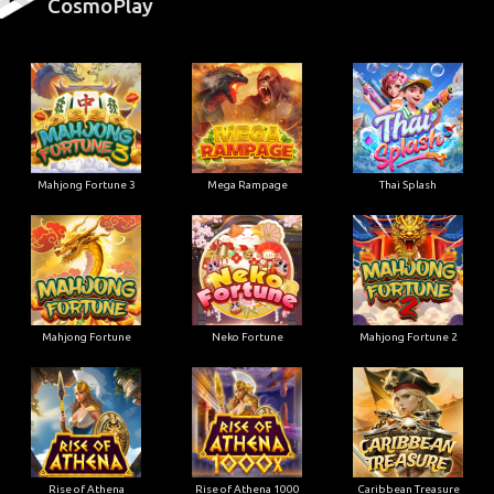
CosmoPlay
Mahjong Fortune 3
Mega Rampage
Thai Splash
Mahjong Fortune
Neko Fortune
Mahjong Fortune 2
Rise of Athena
Rise of Athena 1000
Caribbean Treasure