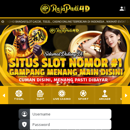
D BANDAR SLOT GACOR , TOGEL , CASINO ONLINE TERPERCAYA DI INDONESIA , NIKMATI EVENT DAN BONUS 
TOGEL
SLOT
LIVE CASINO
SPORT
ARCADE
SABU