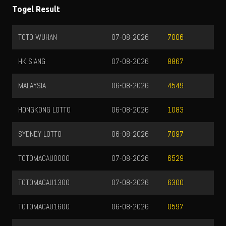
Togel Result
TOTOMACAU2300
06-08-2026
7006
13
SINGAPORE
05-08-2026
8867
07
4549
1083
7097
6529
6300
0597