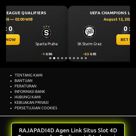
UEFA CHAMPIONS LEAGUE QUALIFIERS
August 12, 2026 — 01:30 WIB
0 : 0
Previous
Next
BET NOW
SK Sturm Graz
Fenerbahce
-0.5
0.95
0.5
0.87
TENTANG KAMI
BANTUAN
PERATURAN
INFORMASI BANK
HUBUNGI KAMI
KEBIJAKAN PRIVASI
PERSETUJUAN COOKIES
RAJAPADI4D Agen Link Situs Slot 4D