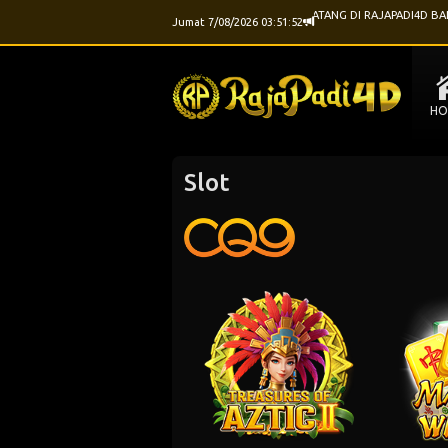
SELAMAT DATANG DI RAJAPADI4D BANDAR SLOT
Jumat 7/08/2026 03:51:53
HO
Slot