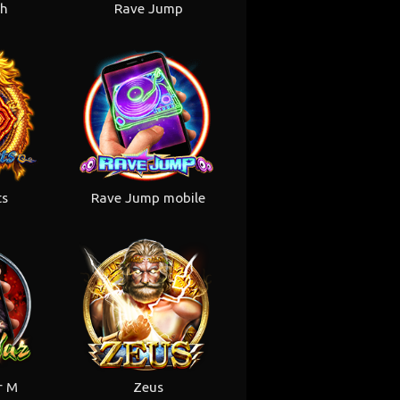
gh
Rave Jump
ts
Rave Jump mobile
r M
Zeus