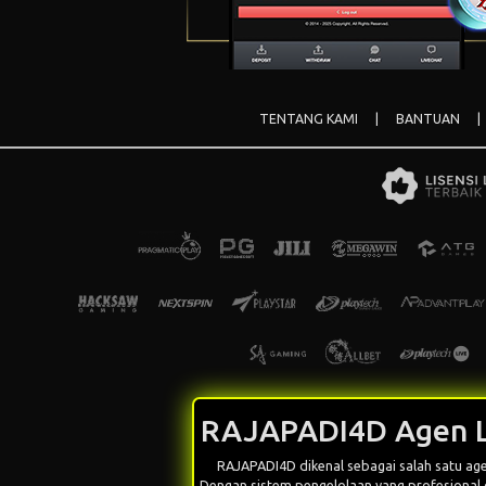
TENTANG KAMI
|
BANTUAN
|
Night City
Mi
Double Happiness
Swee
RAJAPADI4D Agen Lin