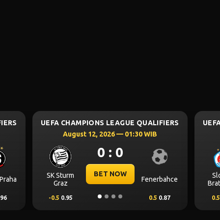
6/8/2026
5/8/2026
Top Ace 2
Top Ace
Crazy Craz
IERS
E-FOOTBALL F24 ELITE CLUB FRIENDLY
E-
August 7, 2026 — 11:00 WIB
0 : 0
BET NOW
Saint-
e-Atletico
e-Chelsea
oise
Madrid
ah Master 2
Mahjong Wilds
Disco Pig
e-E
1.00
0.00
0.61
0.00
-0.85
0.0