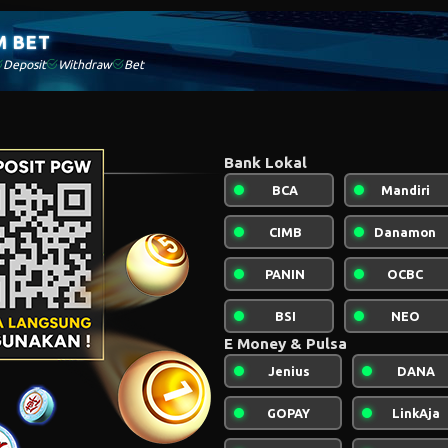
M BET
Deposit
Withdraw
Bet
ong Rich Ways
Sung Wukong
Wild Disco N
Bank Lokal
DBS
NOBU
Sinarmas
Mega
E Money & Pulsa
Mafia
Hero of the 3
The Chicken 
Kingdoms - Cao Cao
Jenius
DANA
GOPAY
LinkAja