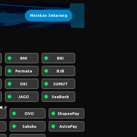
Mainkan Sekarang
ight
Black Wukong
Maybank
Mestika
House
Myeong Ryang
OVO
ShopeePay
Sakuku
AstraPay