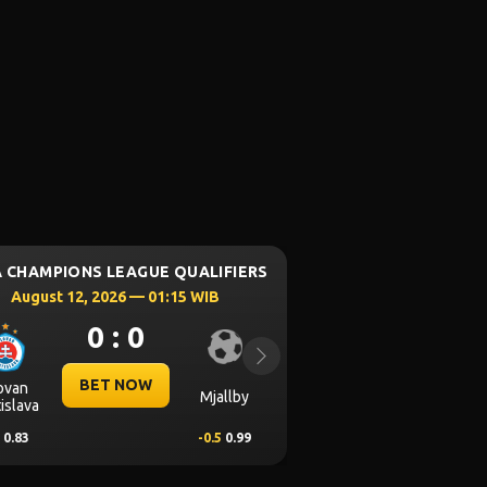
y 2
Super Power Bank
FOOTBALL F24 INTERNATIONAL
FRIENDLY
August 7, 2026 — 11:00 WIB
0 : 0
Next
BET NOW
e-
gy
Mahjong Wilds 2
ngland
Netherlands
0
-0.91
0.00
0.67