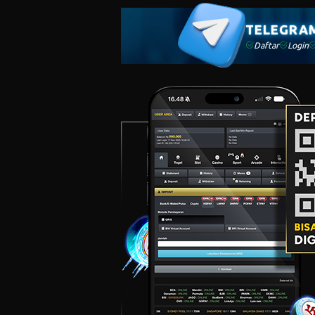
TELEGRA
Daftar
Login
Watah Master
Mahj
Go Fishing