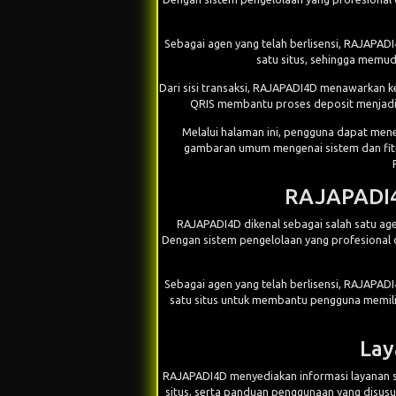
RAJAPADI4D dikenal sebagai salah satu agen
Dengan sistem pengelolaan yang profesional
Sebagai agen yang telah berlisensi,
RAJAPAD
satu situs, sehingga memu
Dari sisi transaksi, RAJAPADI4D menawarkan 
QRIS membantu proses deposit menjadi leb
Frozen World
Flo
Melalui halaman ini, pengguna dapat mene
gambaran umum mengenai sistem dan fitur
RAJAPADI4D
RAJAPADI4D
dikenal sebagai salah satu ag
Dengan sistem pengelolaan yang profesional
Sebagai agen yang telah berlisensi, RAJAPAD
Football Fever
satu situs untuk membantu pengguna memili
Lay
RAJAPADI4D menyediakan informasi layanan s