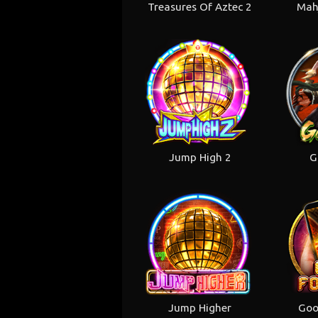
Treasures Of Aztec 2
Mah
Jump High 2
G
Jump Higher
Goo