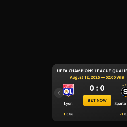
Watah Master Turbo
UEFA CHAMPIONS LEAGUE QUALIF
August 11, 2026 — 22:59 WIB
0 : 0
Previous
BET NOW
Union 
Bodo Glimt
Gill
Crazy Crazy 3
Wat
0.75
0.82
-0.75