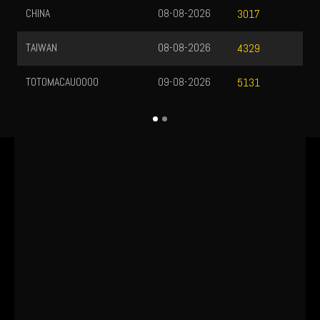
08-08-2026
HONGKONG
0
3017
08-08-2026
4329
09-08-2026
5131