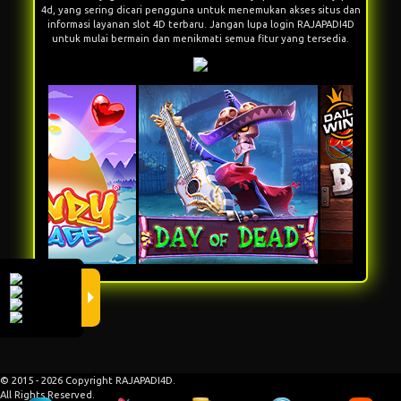
4d
, yang sering dicari pengguna untuk menemukan akses situs dan
informasi layanan slot 4D terbaru. Jangan lupa
login RAJAPADI4D
untuk mulai bermain dan menikmati semua fitur yang tersedia.
© 2015 - 2026 Copyright RAJAPADI4D.
All Rights Reserved.