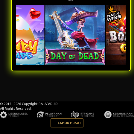
© 2015 - 2026 Copyright RAJAPADI4D.
All Rights Reserved.
LAPOR PUSAT