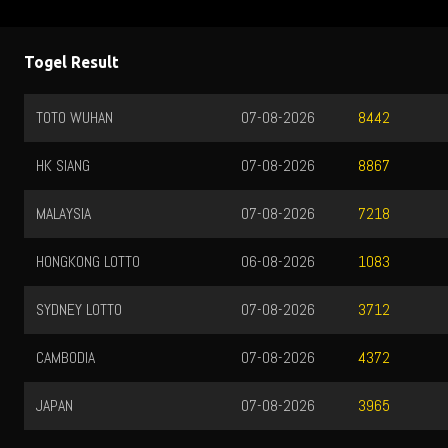
Togel Result
TOTO WUHAN
07-08-2026
TO
8442
HK SIANG
07-08-2026
TO
8867
MALAYSIA
07-08-2026
TO
7218
HONGKONG LOTTO
06-08-2026
TO
1083
SYDNEY LOTTO
07-08-2026
TO
3712
CAMBODIA
07-08-2026
SY
4372
JAPAN
07-08-2026
SI
3965