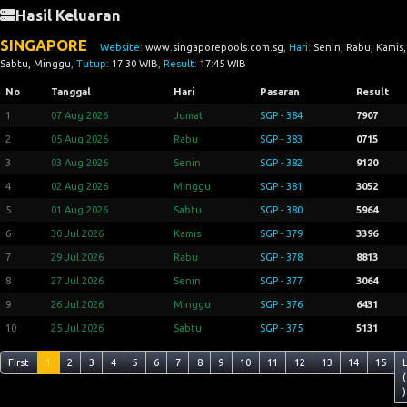
Hasil Keluaran
SINGAPORE
Website:
www.singaporepools.com.sg
, Hari:
Senin, Rabu, Kamis,
Sabtu, Minggu
, Tutup:
17:30 WIB
, Result:
17:45 WIB
No
Tanggal
Hari
Pasaran
Result
1
07 Aug 2026
Jumat
SGP - 384
7907
2
05 Aug 2026
Rabu
SGP - 383
0715
3
03 Aug 2026
Senin
SGP - 382
9120
4
02 Aug 2026
Minggu
SGP - 381
3052
5
01 Aug 2026
Sabtu
SGP - 380
5964
6
30 Jul 2026
Kamis
SGP - 379
3396
7
29 Jul 2026
Rabu
SGP - 378
8813
8
27 Jul 2026
Senin
SGP - 377
3064
9
26 Jul 2026
Minggu
SGP - 376
6431
10
25 Jul 2026
Sabtu
SGP - 375
5131
First
1
2
3
4
5
6
7
8
9
10
11
12
13
14
15
(
)