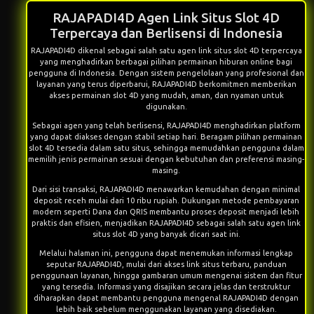
RAJAPADI4D Agen Link Situs Slot 4D
Terpercaya dan Berlisensi di Indonesia
RAJAPADI4D dikenal sebagai salah satu agen link situs slot 4D terpercaya
yang menghadirkan berbagai pilihan permainan hiburan online bagi
pengguna di Indonesia. Dengan sistem pengelolaan yang profesional dan
layanan yang terus diperbarui, RAJAPADI4D berkomitmen memberikan
akses permainan slot 4D yang mudah, aman, dan nyaman untuk
digunakan.
Sebagai agen yang telah berlisensi,
RAJAPADI4D
menghadirkan platform
yang dapat diakses dengan stabil setiap hari. Beragam pilihan permainan
slot 4D tersedia dalam satu situs, sehingga memudahkan pengguna dalam
memilih jenis permainan sesuai dengan kebutuhan dan preferensi masing-
masing.
Dari sisi transaksi, RAJAPADI4D menawarkan kemudahan dengan minimal
deposit receh mulai dari 10 ribu rupiah. Dukungan metode pembayaran
modern seperti Dana dan QRIS membantu proses deposit menjadi lebih
praktis dan efisien, menjadikan RAJAPADI4D sebagai salah satu agen link
situs slot 4D yang banyak dicari saat ini.
Melalui halaman ini, pengguna dapat menemukan informasi lengkap
seputar RAJAPADI4D, mulai dari akses link situs terbaru, panduan
penggunaan layanan, hingga gambaran umum mengenai sistem dan fitur
yang tersedia. Informasi yang disajikan secara jelas dan terstruktur
diharapkan dapat membantu pengguna mengenal RAJAPADI4D dengan
lebih baik sebelum menggunakan layanan yang disediakan.