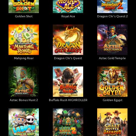
Golden Shot
Royal Ace
Dragon Chi's Quest 2
Mahjong Roar
Dragon Chi’s Quest
Aztec Gold Temple
Aztec: Bonus Hunt 2
Buffalo Rush HIGHROLLER
Golden Egypt