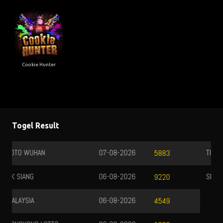
Cookie Hunter
Togel Result
TOTOMACAU2300
06-08-2026
1391
SINGAPORE
05-08-2026
0715