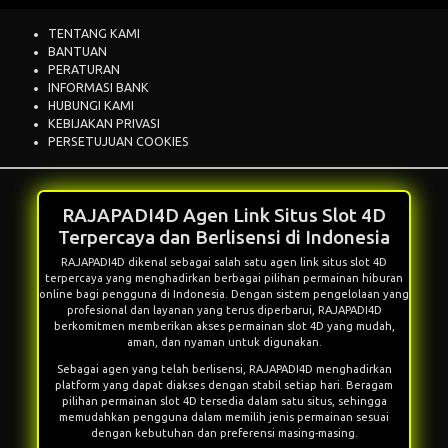
TENTANG KAMI
BANTUAN
PERATURAN
INFORMASI BANK
HUBUNGI KAMI
KEBIJAKAN PRIVASI
PERSETUJUAN COOKIES
RAJAPADI4D Agen Link Situs Slot 4D
Terpercaya dan Berlisensi di Indonesia
RAJAPADI4D dikenal sebagai salah satu agen link situs slot 4D
terpercaya yang menghadirkan berbagai pilihan permainan hiburan
online bagi pengguna di Indonesia. Dengan sistem pengelolaan yang
profesional dan layanan yang terus diperbarui, RAJAPADI4D
berkomitmen memberikan akses permainan slot 4D yang mudah,
aman, dan nyaman untuk digunakan.
Sebagai agen yang telah berlisensi,
RAJAPADI4D
menghadirkan
platform yang dapat diakses dengan stabil setiap hari. Beragam
pilihan permainan slot 4D tersedia dalam satu situs, sehingga
memudahkan pengguna dalam memilih jenis permainan sesuai
dengan kebutuhan dan preferensi masing-masing.