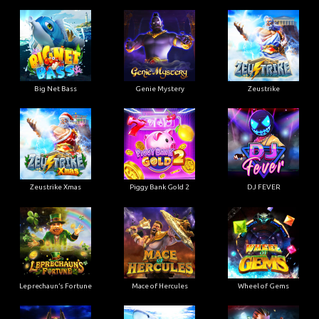
Big Net Bass
Genie Mystery
Zeustrike
Zeustrike Xmas
Piggy Bank Gold 2
DJ FEVER
Leprechaun’s Fortune
Mace of Hercules
Wheel of Gems