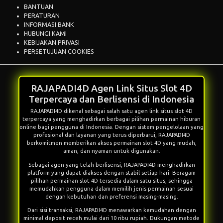
BANTUAN
PERATURAN
INFORMASI BANK
HUBUNGI KAMI
KEBIJAKAN PRIVASI
PERSETUJUAN COOKIES
RAJAPADI4D Agen Link Situs Slot 4D
Terpercaya dan Berlisensi di Indonesia
RAJAPADI4D dikenal sebagai salah satu agen link situs slot 4D
terpercaya yang menghadirkan berbagai pilihan permainan hiburan
online bagi pengguna di Indonesia. Dengan sistem pengelolaan yang
profesional dan layanan yang terus diperbarui, RAJAPADI4D
berkomitmen memberikan akses permainan slot 4D yang mudah,
aman, dan nyaman untuk digunakan.
Sebagai agen yang telah berlisensi,
RAJAPADI4D
menghadirkan
platform yang dapat diakses dengan stabil setiap hari. Beragam
pilihan permainan slot 4D tersedia dalam satu situs, sehingga
memudahkan pengguna dalam memilih jenis permainan sesuai
dengan kebutuhan dan preferensi masing-masing.
Dari sisi transaksi, RAJAPADI4D menawarkan kemudahan dengan
minimal deposit receh mulai dari 10 ribu rupiah. Dukungan metode