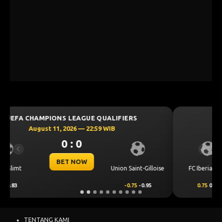
UEFA EUROPA LEAGUE QUALIFIERS
August 11, 2026 — 22:59 WIB
0 : 0
Previous
Next
BET NOW
FC Iberia 1999
Larne FC
0.75
0.88
-0.75
0.94
TENTANG KAMI