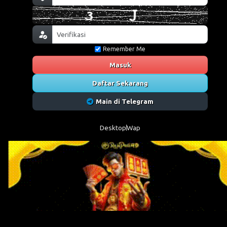
Remember Me
Masuk
Daftar Sekarang
Main di Telegram
Desktop
Wap