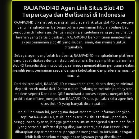
RAJAPADI4D Agen Link Situs Slot 4D
Terpercaya dan Berlisensi di Indonesia
RAJAPADI4D dikenal sebagai salah satu agen link situs slot 4D terpercaya
yang menghadirkan berbagai pilihan permainan hiburan online bagi
pengguna di Indonesia. Dengan sistem pengelolaan yang profesional dan
layanan yang terus diperbarui, RAJAPADI4D berkomitmen memberikan
akses permainan slot 4D yang mudah, aman, dan nyaman untuk
digunakan.
Sebagai agen yang telah berlisensi,
RAJAPADI4D
menghadirkan platform
yang dapat diakses dengan stabil setiap hari. Beragam pilihan permainan
slot 4D tersedia dalam satu situs, sehingga memudahkan pengguna dalam
memilih jenis permainan sesuai dengan kebutuhan dan preferensi masing-
masing.
Dari sisi transaksi, RAJAPADI4D menawarkan kemudahan dengan minimal
deposit receh mulai dari 10 ribu rupiah. Dukungan metode pembayaran
modern seperti Dana dan QRIS membantu proses deposit menjadi lebih
praktis dan efisien, menjadikan RAJAPADI4D sebagai salah satu agen link
situs slot 4D yang banyak dicari saat ini.
Melalui halaman ini, pengguna dapat menemukan informasi lengkap
seputar RAJAPADI4D, mulai dari akses link situs terbaru, panduan
penggunaan layanan, hingga gambaran umum mengenai sistem dan fitur
yang tersedia. Informasi yang disajikan secara jelas dan terstruktur
diharapkan dapat membantu pengguna mengenal RAJAPADI4D dengan
lebih baik sebelum menggunakan layanan yang disediakan.