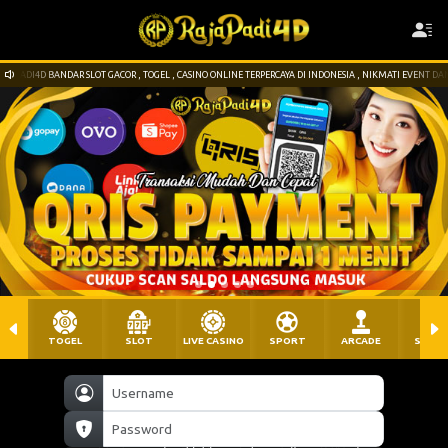
COR , TOGEL , CASINO ONLINE TERPERCAYA DI INDONESIA , NIKMATI EVENT DAN BONUS MENARIK SETIAP H
TOGEL
SLOT
LIVE CASINO
SPORT
ARCADE
SABU