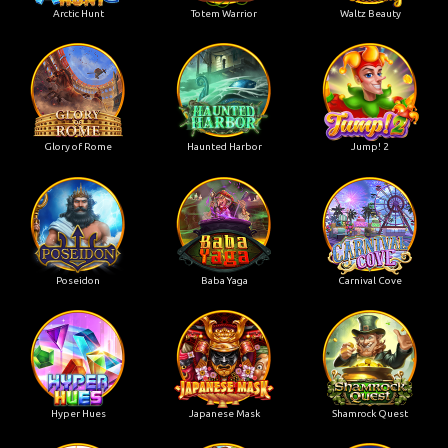
Arctic Hunt
Totem Warrior
Waltz Beauty
Glory of Rome
Haunted Harbor
Jump! 2
Poseidon
Baba Yaga
Carnival Cove
Hyper Hues
Japanese Mask
Shamrock Quest