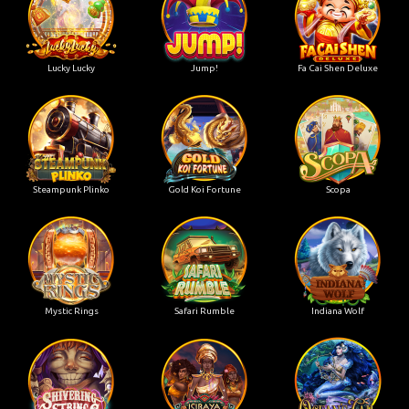
Lucky Lucky
Jump!
Fa Cai Shen Deluxe
Steampunk Plinko
Gold Koi Fortune
Scopa
Mystic Rings
Safari Rumble
Indiana Wolf