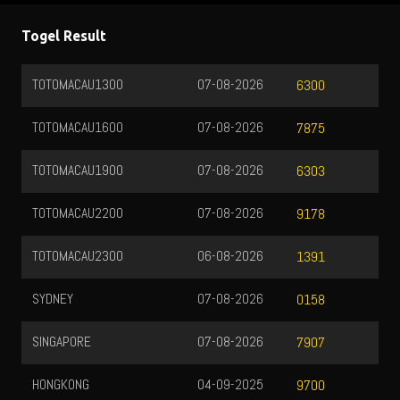
Togel Result
TOTOMACAU1300
07-08-2026
6300
TOTOMACAU1600
07-08-2026
7875
TOTOMACAU1900
07-08-2026
6303
TOTOMACAU2200
07-08-2026
9178
TOTOMACAU2300
06-08-2026
1391
SYDNEY
07-08-2026
0158
SINGAPORE
07-08-2026
7907
HONGKONG
04-09-2025
9700