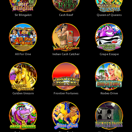
Sir Blingalot
Cash Reef
Queen of Queens
All For One
Indian Cash Catcher
Grape Escape
Golden Unicorn
Frontier Fortunes
Rodeo Drive