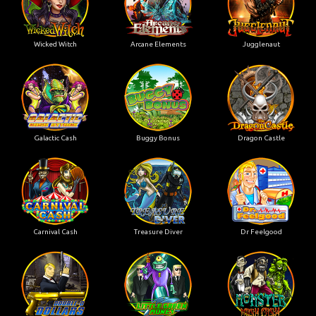
Wicked Witch
Arcane Elements
Jugglenaut
Galactic Cash
Buggy Bonus
Dragon Castle
Carnival Cash
Treasure Diver
Dr Feelgood