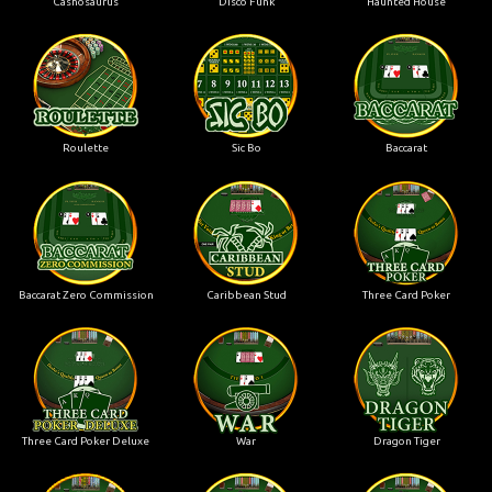
Cashosaurus
Disco Funk
Haunted House
Roulette
Sic Bo
Baccarat
Baccarat Zero Commission
Caribbean Stud
Three Card Poker
Three Card Poker Deluxe
War
Dragon Tiger