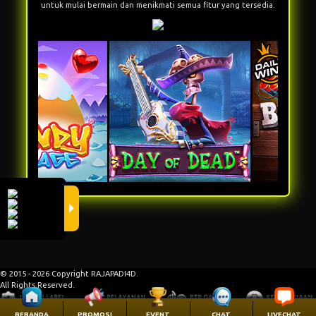
untuk mulai bermain dan menikmati semua fitur yang tersedia.
© 2015 - 2026 Copyright RAJAPADI4D.
All Rights Reserved.
BERANDA
PROMOSI
EVENT
CHAT
LIVECHAT