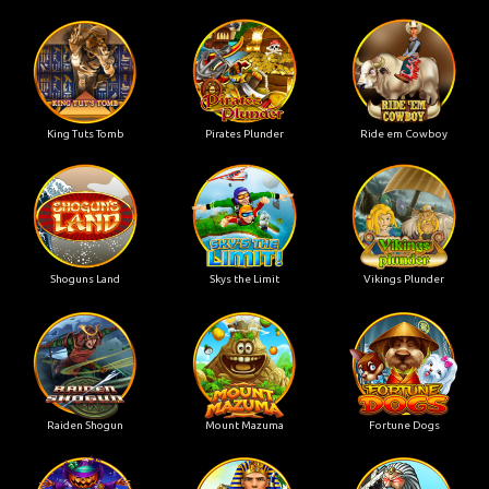
King Tuts Tomb
Pirates Plunder
Ride em Cowboy
Shoguns Land
Skys the Limit
Vikings Plunder
Raiden Shogun
Mount Mazuma
Fortune Dogs