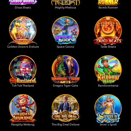
Disco Beats
Mighty Medusa
Bomb Runner
Golden Unicorn Deluxe
Space Goonz
Taiko Beats
Tuk Tuk Thailand
Dragon Tiger Gate
Rainbowmania
Naughty Wukong
The Big Deal Deluxe
Siren's Spell