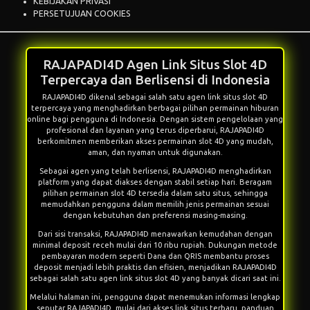
KEBIJAKAN PRIVASI
PERSETUJUAN COOKIES
RAJAPADI4D Agen Link Situs Slot 4D
Terpercaya dan Berlisensi di Indonesia
RAJAPADI4D dikenal sebagai salah satu agen link situs slot 4D
terpercaya yang menghadirkan berbagai pilihan permainan hiburan
online bagi pengguna di Indonesia. Dengan sistem pengelolaan yang
profesional dan layanan yang terus diperbarui, RAJAPADI4D
berkomitmen memberikan akses permainan slot 4D yang mudah,
aman, dan nyaman untuk digunakan.
Sebagai agen yang telah berlisensi,
RAJAPADI4D
menghadirkan
platform yang dapat diakses dengan stabil setiap hari. Beragam
pilihan permainan slot 4D tersedia dalam satu situs, sehingga
memudahkan pengguna dalam memilih jenis permainan sesuai
dengan kebutuhan dan preferensi masing-masing.
Dari sisi transaksi, RAJAPADI4D menawarkan kemudahan dengan
minimal deposit receh mulai dari 10 ribu rupiah. Dukungan metode
pembayaran modern seperti Dana dan QRIS membantu proses
deposit menjadi lebih praktis dan efisien, menjadikan RAJAPADI4D
sebagai salah satu agen link situs slot 4D yang banyak dicari saat ini.
Melalui halaman ini, pengguna dapat menemukan informasi lengkap
seputar RAJAPADI4D, mulai dari akses link situs terbaru, panduan