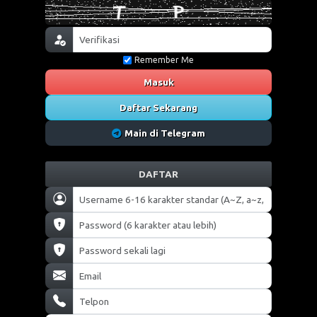
Remember Me
Masuk
Daftar Sekarang
Main di Telegram
DAFTAR