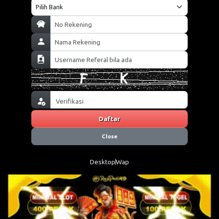
Daftar
Close
Desktop
Wap